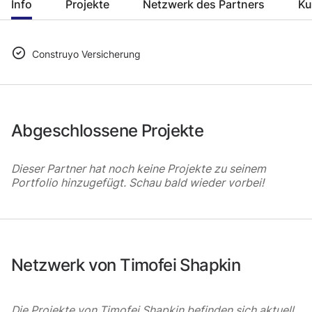
Info
Projekte
Netzwerk des Partners
Ku
Construyo Versicherung
Abgeschlossene Projekte
Dieser Partner hat noch keine Projekte zu seinem
Portfolio hinzugefügt. Schau bald wieder vorbei!
Netzwerk von Timofei Shapkin
Die Projekte von Timofei Shapkin befinden sich aktuell