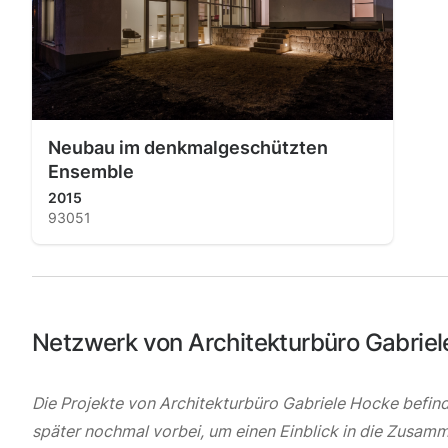
Neubau im denkmalgeschützten
Ensemble
2015
93051
Netzwerk von Architekturbüro Gabrie
Die Projekte von Architekturbüro Gabriele Hocke befind
später nochmal vorbei, um einen Einblick in die Zusam