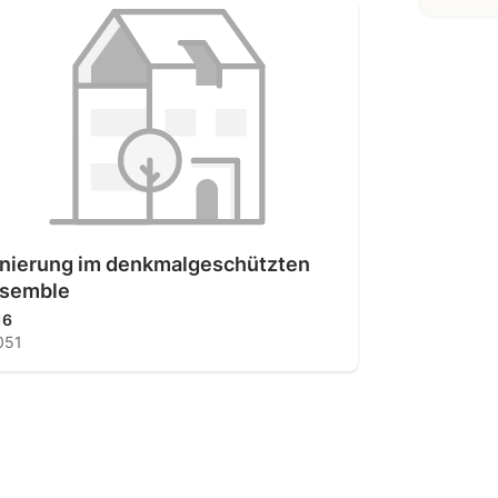
nierung im denkmalgeschützten
semble
16
051