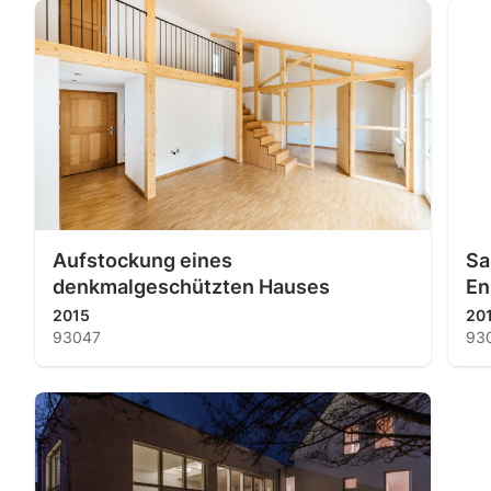
Aufstockung eines
Sa
denkmalgeschützten Hauses
En
2015
20
93047
93