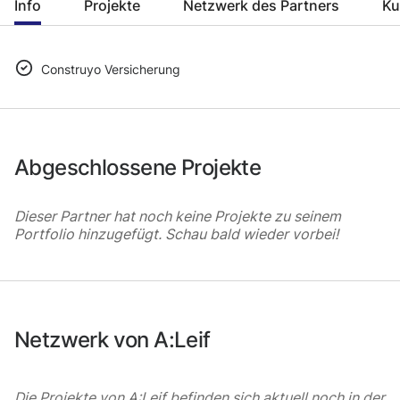
Info
Projekte
Netzwerk des Partners
Ku
Construyo Versicherung
Abgeschlossene Projekte
Dieser Partner hat noch keine Projekte zu seinem
Portfolio hinzugefügt. Schau bald wieder vorbei!
Netzwerk von A:Leif
Die Projekte von A:Leif befinden sich aktuell noch in der