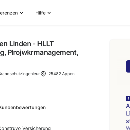
ferenzen
Hilfe
en Linden - HLLT
ng, Plrojwkrmanagement,
Brandschutzingenieur
25482
Appen
Kundenbewertungen
Construyo Versicherung