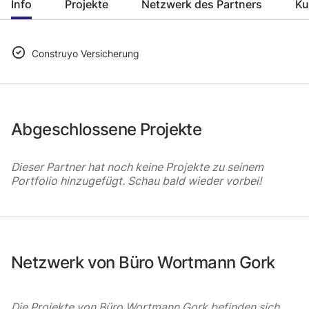
Info
Projekte
Netzwerk des Partners
Ku
Construyo Versicherung
Abgeschlossene Projekte
Dieser Partner hat noch keine Projekte zu seinem
Portfolio hinzugefügt. Schau bald wieder vorbei!
Netzwerk von Büro Wortmann Gork
Die Projekte von Büro Wortmann Gork befinden sich