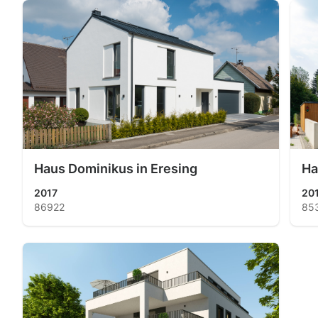
Haus Dominikus in Eresing
Ha
2017
20
86922
85