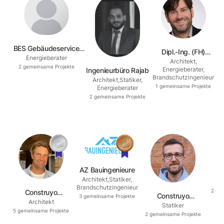
BES Gebäudeservice
Dipl.-Ing. (FH)
Energieberater
Multimedia -IT- und
Architekt
,
Architekt Uwe Klaila
2
gemeinsame Projekte
Energieberater
,
Ingenieurbüro Rajab
Energieberatungs UG
Brandschutzingenieur
Architekt
,
Statiker
,
(haftungsbeschränkt)
1
gemeinsame Projekte
Energieberater
2
gemeinsame Projekte
AZ Bauingenieure
I
Architekt
,
Statiker
,
Brandschutzingenieur
2
gem
Construyo
Construyo
3
gemeinsame Projekte
Architekt
Architecture
Statiker
Tragwerksplanung
5
gemeinsame Projekte
2
gemeinsame Projekte