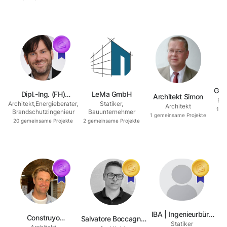
Geo
Dipl.-Ing. (FH)
LeMa GmbH
Architekt Simon
Bau
Architekt
,
Energieberater
,
Statiker
,
Architekt Uwe Klaila
Architekt
1
ge
Brandschutzingenieur
Bauunternehmer
1
gemeinsame Projekte
20
gemeinsame Projekte
2
gemeinsame Projekte
p
9
IBA | Ingenieurbüro
Construyo
Salvatore Boccagno
Statiker
Abuharbid für