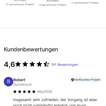
Architekt
Architecture
Architekt
Architekten
11
gemeinsame Projekte
Baustatik
20
gemeinsame Projekte
14
gemeinsame Projekte
Kundenbewertungen
4,6
161
Bewertungen
Robert
Verifiziertes Projekt
Durchbruch
May
2026
Insgesamt sehr zufrieden, der Vorgang ist aber
noch nicht vollständig erledigt und muss