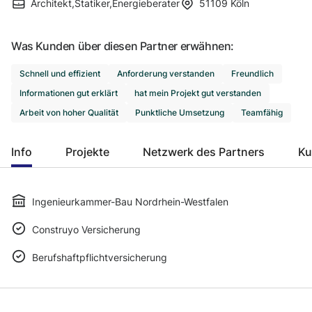
Architekt
,
Statiker
,
Energieberater
51109
Köln
Was Kunden über diesen Partner erwähnen:
Schnell und effizient
Anforderung verstanden
Freundlich
Informationen gut erklärt
hat mein Projekt gut verstanden
Arbeit von hoher Qualität
Punktliche Umsetzung
Teamfähig
Info
Projekte
Netzwerk des Partners
Ku
Ingenieurkammer-Bau Nordrhein-Westfalen
Construyo Versicherung
Berufshaftpflichtversicherung