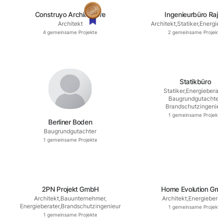
Construyo Architecture
Ingenieurbüro Ra
Architekt
Architekt
,
Statiker
,
Energi
4
gemeinsame Projekte
2
gemeinsame Projek
Statikbüro
Statiker
,
Energiebera
Baugrundgutachte
Brandschutzingeni
1
gemeinsame Projek
Berliner Boden
Baugrundgutachter
1
gemeinsame Projekte
2PN Projekt GmbH
Home Evolution 
Architekt
,
Bauunternehmer
,
Architekt
,
Energieber
Energieberater
,
Brandschutzingenieur
1
gemeinsame Projek
1
gemeinsame Projekte