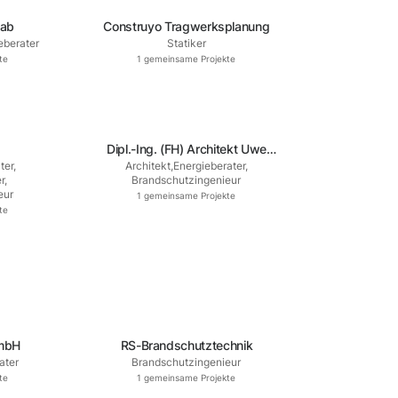
jab
Construyo Tragwerksplanung
eberater
Statiker
te
1
gemeinsame Projekte
Dipl.-Ing. (FH) Architekt Uwe
ter
,
Architekt
,
Energieberater
,
Klaila
r
,
Brandschutzingenieur
eur
1
gemeinsame Projekte
te
GmbH
RS-Brandschutztechnik
ater
Brandschutzingenieur
te
1
gemeinsame Projekte