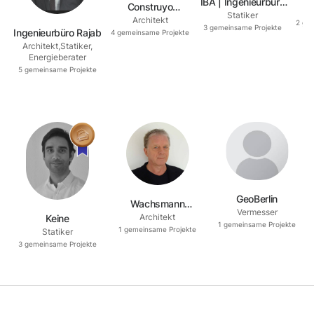
IBA | Ingenieurbüro
Construyo
E
Statiker
Abuharbid für
Architekt
Architecture
2
gem
3
gemeinsame Projekte
Ingenieurbüro Rajab
Baustatik
4
gemeinsame Projekte
Architekt
,
Statiker
,
Energieberater
5
gemeinsame Projekte
GeoBerlin
Wachsmann
Vermesser
Architekt
Keine
Architekten GmbH
1
gemeinsame Projekte
1
gemeinsame Projekte
Statiker
3
gemeinsame Projekte