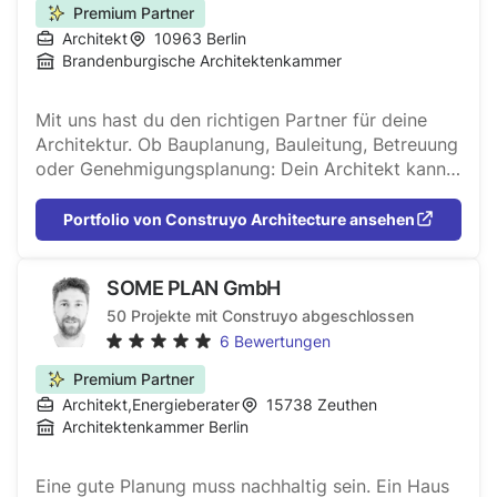
Premium Partner
Architekt
10963
Berlin
Brandenburgische Architektenkammer
Mit uns hast du den richtigen Partner für deine
Architektur. Ob Bauplanung, Bauleitung, Betreuung
oder Genehmigungsplanung: Dein Architekt kann
alle wichtigen Schritte in deinem Bauprozess und
der Planung deines Bauprojekts übernehmen und
Portfolio von Construyo Architecture ansehen
dir helfen, deine Bauplanung zu koordinieren. Egal,
ob du ganz vorne beginnst und Unterstützung
SOME PLAN GmbH
während der vollständigen Bauplanung brauchst
oder ob du einfach nur Hilfe bei der
50
Projekte mit Construyo abgeschlossen
Ausführungsplanung, dem Gebäudeaufmaß, der
6
Bewertungen
Genehmigungsplanung oder Baubetreuung
Premium Partner
brauchst: Wir sind bei jedem Schritt für dich da.
Architekt
,
Energieberater
15738
Zeuthen
Wir planen mit dir gemeinsam jeden Schritt auf
Architektenkammer Berlin
dem Weg zu deinem fertigen Projekt und helfen
dir dabei, Nachweise zu erstellen,
Baugenehmigungen zu erhalten oder dein ganzes
Eine gute Planung muss nachhaltig sein. Ein Haus