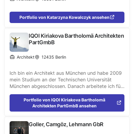
Portfolio von Katarzyna Kowalczyk ansehen
IQOI Kiriakova Bartholomä Architekten
PartGmbB
Architekt
12435
Berlin
Ich bin ein Architekt aus München und habe 2009
mein Studium an der Technischen Universität
München abgeschlossen. Danach arbeitete ich für
das Raumlabor Berlin, Studio Arne Quinze und
Cheil Deutschland. Seit 2011 arbeite ich mit Marina
Portfolio von IQOI Kiriakova Bartholomä
zusammen und übernahm verschiedene
Architekten PartGmbB ansehen
freiberufliche Projekte in Deutschland und
international. Im Jahr 2015 gründeten wir IQOI. Ich
Goller, Camgöz, Lehmann GbR
bin ein Technikfreak, der auch Segeln und
Oldtimer liebt. IQOI wurde als offenes Design-