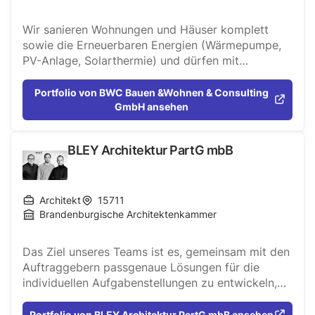
Wir sanieren Wohnungen und Häuser komplett
sowie die Erneuerbaren Energien (Wärmepumpe,
PV-Anlage, Solarthermie) und dürfen mit
hausinternem Architekt sogar selbst Neubauen.
Damit helfen wir auch fremden Architekten im
Portfolio von BWC Bauen &Wohnen & Consulting
Verständnis noch mehr. Auch 2D, 3D und VR sowie
GmbH ansehen
ein Aufmaß dürfen wir anbieten - gern als Ihr
Nachunternehmen.
BLEY Architektur PartG mbB
Architekt
15711
Brandenburgische Architektenkammer
Das Ziel unseres Teams ist es, gemeinsam mit den
Auftraggebern passgenaue Lösungen für die
individuellen Aufgabenstellungen zu entwickeln,
mit besonderem Fokus auf Funktionalität, Ästhetik,
Nachhaltigkeit, Wirtschaftlichkeit und
Portfolio von BLEY Architektur PartG mbB ansehen