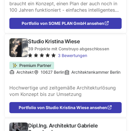
Haus zu planen.
braucht ein Konzept, einen Plan der auch noch in
100 Jahren funktioniert - einfaches intelligentes
Bauen ohne unnötigen Schnickschnack.
Portfolio von SOME PLAN GmbH ansehen
Studio Kristina Wiese
39
Projekte mit Construyo abgeschlossen
3
Bewertungen
Premium Partner
Architekt
10627
Berlin
Architektenkammer Berlin
Hochwertige und zeitgemäße Architekturlösung
vom Konzept bis zur Umsetzung
Portfolio von Studio Kristina Wiese ansehen
Dipl.Ing. Architektur Gabriele