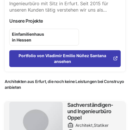
Ingenieurbüro mit Sitz in Erfurt. Seit 2015 für
unseren Kunden tätig verstehen wir uns als
unabhängiges dienstleistungsorientiertes
Unsere Projekte
Unternehmen. Unser Team ist zuverlässig und
innovationsorientiert. Ihre Projektziele und die
Einfamilienhaus
dazugehörigen Termine haben bei uns aller erste
in Hessen
Priorität. Qualität ist bei uns verbindlich.
Portfolio von Vladimir Emilio Núñez Santana
ansehen
Architekten aus Erfurt, die noch keine Leistungen bei Construyo
anbieten
Sachverständigen-
und Ingenieurbüro
Oppel
Architekt
,
Statiker