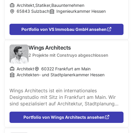
Architekt
,
Statiker
,
Bauunternehmen
65843
Sulzbach
Ingenieurkammer Hessen
Portfolio von VS Immobau GmbH ansehen
Wings Architects
2
Projekte mit Construyo abgeschlossen
Architekt
60322
Frankfurt am Main
Architekten- und Stadtplanerkammer Hessen
Wings Architects ist ein internationales
Designstudio mit Sitz in Frankfurt am Main. Wir
sind spezialisiert auf Architektur, Stadtplanung
und Interior Design. Bei unserer Arbeit verfolgen
wir einen verständlichen und ganzheitlichen
Portfolio von Wings Architects ansehen
Ansatz der innovative, adaptive und nachhaltige
Antworten für die komplexen und dynamischen