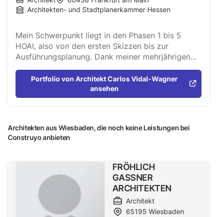
Architekten- und Stadtplanerkammer Hessen
Mein Schwerpunkt liegt in den Phasen 1 bis 5
HOAI, also von den ersten Skizzen bis zur
Ausführungsplanung. Dank meiner mehrjährigen
Erfahrung in der Bauaufsicht kann ich mit Ihnen
eine Planung ausarbeiten, die Ihren Ansprüchen
Portfolio von Architekt Carlos Vidal-Wagner
erfüllt und problemlos genehmigungsfähig ist.
ansehen
Zudem bin ich Sachverständiger für Barrierefreies
Bauen, mit einer besonders präzise und
praxisbezogene Denkweise. Ich freue mich auf
Architekten aus Wiesbaden, die noch keine Leistungen bei
eine gute Zusammenarbeit!
Construyo anbieten
FRÖHLICH
GASSNER
ARCHITEKTEN
Architekt
65195
Wiesbaden