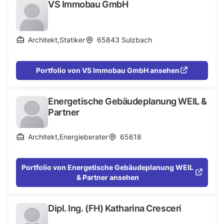
VS Immobau GmbH
Herausforderungen unserer Zeit sucht und
erforscht. Unser Büro hat eine tiefgreifende
internationale Expertise in der Ausführung von
Projekten unterschiedlicher Arten und
Architekt
,
Statiker
65843
Sulzbach
Größenordnungen in den Bereichen Gewerbe,
Einzelhandel, Gast- und Hotelgewerbe, Bildung,
Portfolio von VS Immobau GmbH ansehen
Kultur, Wohnbau sowie Renovierung.
Energetische Gebäudeplanung WEIL &
Partner
Architekt
,
Energieberater
65618
Portfolio von Energetische Gebäudeplanung WEIL
& Partner ansehen
Dipl. Ing. (FH) Katharina Cresceri